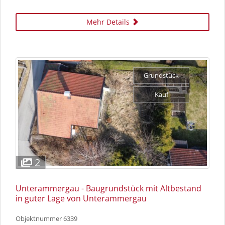
Mehr Details
Grundstück
Kauf
2
Unterammergau - Baugrundstück mit Altbestand
in guter Lage von Unterammergau
Objektnummer
6339